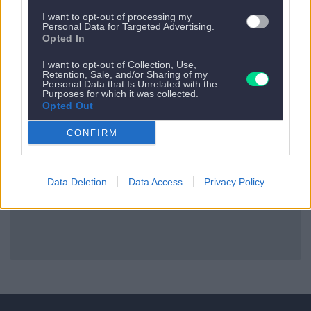
I want to opt-out of processing my
Personal Data for Targeted Advertising.
Opted In
Es gibt kein nächstes Appartement.
I want to opt-out of Collection, Use,
Retention, Sale, and/or Sharing of my
Personal Data that Is Unrelated with the
Zurück zu allen Apartments
Purposes for which it was collected.
Opted Out
CONFIRM
Data Deletion
Data Access
Privacy Policy