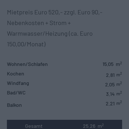
Mietpreis Euro 520,- zzgl. Euro 90,-
Nebenkosten + Strom +
Warmwasser/Heizung (ca. Euro
150,00/Monat)‍
Wohnen/Schlafen
15.05
m
2
Kochen
2
2.81
m
Windfang
2
2.05
m
Bad/WC
2
3.14
m
2
2.21
m
Balkon
Gesamt
25.26
m
2