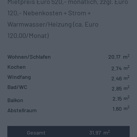
Mietpreis Euro 520,- monatlich, zzgl. Euro
120,- Nebenkosten + Strom +
Warmwasser/Heizung (ca. Euro
120,00/Monat)‍
Wohnen/Schlafen
20.17
m
2
Kochen
2
2.74
m
Windfang
2
2.46
m
Bad/WC
2
2.85
m
2
2.15
m
Balkon
2
1.60
m
Abstellraum
Gesamt
31.97
m
2