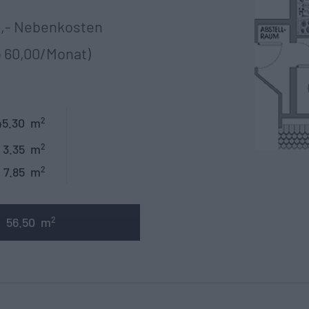
00,- Nebenkosten
o 60,00/Monat)
45.30
m
2
3.35
m
2
7.85
m
2
56.50
m
2