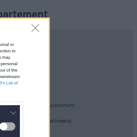
partement
sonal or
ection to
ou may
 personal
out of the
 downstream
B’s List of
gibt kein nächstes Appartement.
Zurück zu allen Apartments