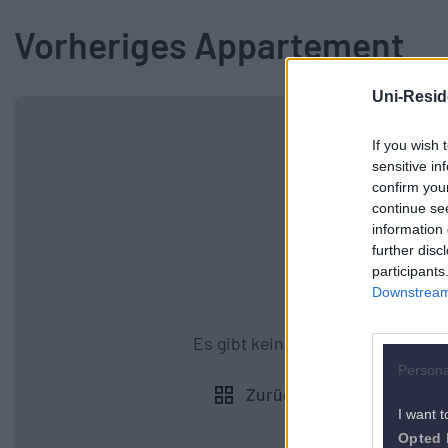
Vorheriges Appartement
Uni-Resid
If you wish 
sensitive in
confirm you
continue se
information 
further disc
participants
Downstream 
Es gibt kein vorheriges Appartem
Persona
Zurück zu allen Apartmen
I want t
Opted 